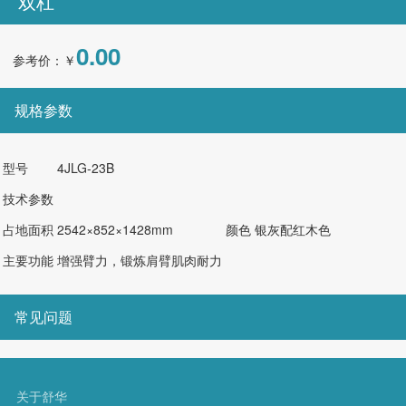
双杠
0.00
参考价：￥
规格参数
型号
4JLG-23B
技术参数
占地面积
2542×852×1428mm
颜色
银灰配红木色
主要功能
增强臂力，锻炼肩臂肌肉耐力
常见问题
关于舒华