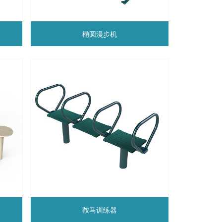
椭圆漫步机
鞍马训练器