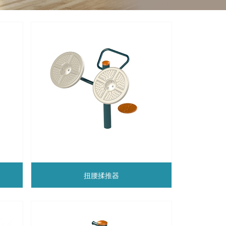
扭腰揉推器