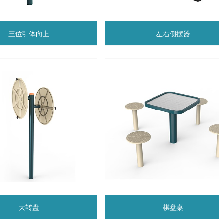
三位引体向上
左右侧摆器
大转盘
棋盘桌