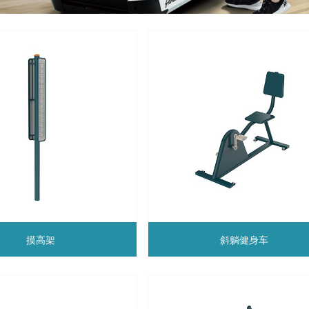
摸高架
斜躺健身车