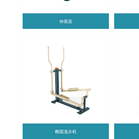
伸展器
椭圆漫步机