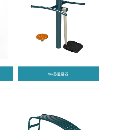
钟摆扭腰器