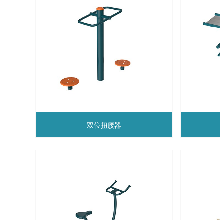
双位扭腰器